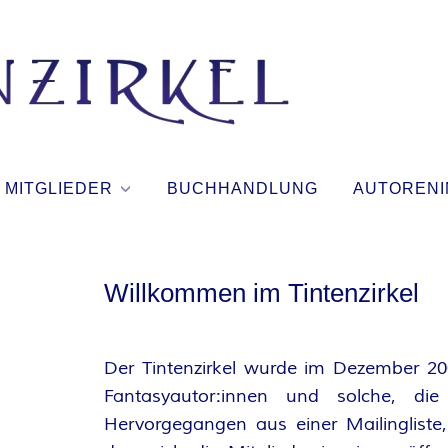
T
I
N
MITGLIEDER
BUCHHANDLUNG
AUTORENI
T
E
Willkommen im Tintenzirkel
N
Der Tintenzirkel wurde im Dezember 200
Z
Fantasyautor:innen und solche, di
Hervorgegangen aus einer Mailingliste,
I