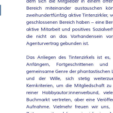
dem sich die Mitglieder in einem öffe
R
Bereich miteinander austauschen kö
zweihundertfünfzig aktive Tintenzirkler
arch
K
geschlossenen Bereich haben – eine Bere
aktive Mitarbeit und positives Sozialv
E
die nicht an das Vorhandensein von
L
Agenturvertrag gebunden ist.
–
Das Anliegen des Tintenzirkels ist es
Anfängern, Fortgeschrittenen und
D
gemeinsame Genre der phantastischen Lit
und der Wille, sich stetig weiterzue
E
Kernkriterien, um die Mitgliedschaft zu 
R
reiner Hobbyautor:innenverbund, viel
Buchmarkt vertreten, aber eine Veröffen
F
Aufnahme. Vielmehr freuen wir uns, ü