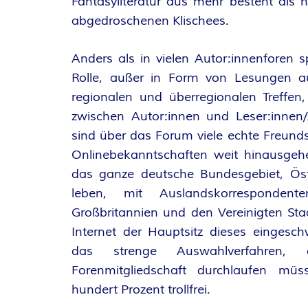
O
Fantasyliteratur aus mehr besteht als
abgedroschenen Klischees.
R
Anders als in vielen Autor:innenforen spi
:
Rolle, außer in Form von Lesungen au
I
regionalen und überregionalen Treffen
zwischen Autor:innen und Leser:innen/
N
sind über das Forum viele echte Freunds
Onlinebekanntschaften weit hinausgehe
N
das ganze deutsche Bundesgebiet, Öste
leben, mit Auslandskorresponden
E
Großbritannien und den Vereinigten Sta
N
Internet der Hauptsitz dieses eingesc
das strenge Auswahlverfahren, 
K
Forenmitgliedschaft durchlaufen müss
hundert Prozent trollfrei.
R