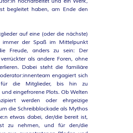
utor:in hocharbeitet und ein Werk,
bst begleitet haben, am Ende den
itglieder auf eine (oder die nächste)
ch immer der Spaß im Mittelpunkt
ie Freude, anders zu sein: Der
d verrückter als andere Foren, ohne
rlieren. Dabei steht die familiäre
derator:innenteam engagiert sich
für die Mitglieder, bis hin zu
n und eingefrorene Plots. Ob Welten
nzipiert werden oder ehrgeizige
um die Schreibblockade als Mythos
de:n etwas dabei, der/die bereit ist,
nst zu nehmen, und für den/die