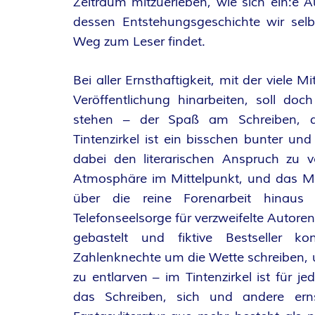
Zeitraum mitzuerleben, wie sich ein:e A
A
dessen Entstehungsgeschichte wir sel
Weg zum Leser findet.
N
T
Bei aller Ernsthaftigkeit, mit der viele M
Veröffentlichung hinarbeiten, soll do
A
stehen – der Spaß am Schreiben, d
Tintenzirkel ist ein bisschen bunter un
S
dabei den literarischen Anspruch zu ve
Y
Atmosphäre im Mittelpunkt, und das Mo
über die reine Forenarbeit hinaus 
A
Telefonseelsorge für verzweifelte Autore
gebastelt und fiktive Bestseller ko
U
Zahlenknechte um die Wette schreiben, 
zu entlarven – im Tintenzirkel ist für je
T
das Schreiben, sich und andere er