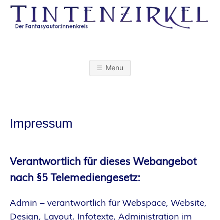
Skip
to
content
T
I
Menu
N
T
Impressum
E
N
Verantwortlich für dieses Webangebot
nach §5 Telemediengesetz:
Z
Admin – verantwortlich für Webspace, Website,
I
Design, Layout, Infotexte, Administration im