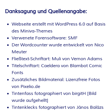
O
R
Danksagung und Quellenangabe:
:
Webseite erstellt mit WordPress 6.0 auf Basis
des Miniva-Themes
I
Verwenete Forensoftware: SMF
N
Der Wordcounter wurde entwickelt von Nico
Meuter
N
Fließtext-Schriftart: Muli von Vernon Adams
Titelschriftart: Caeldera von Blambot Comic
E
Fonts
Zusätzliches Bildmaterial: Lizenzfreie Fotos
N
von Pixelio.de
K
Tintenfass fotographiert von birgitH [Bild
wurde aufgehellt]
R
Tintenklecks fotographiert von János Balázs