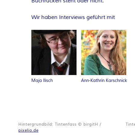
O
Buchrücken steht oder nicht.
R
Wir haben Interviews geführt mit
:
I
N
N
Maja Ilisch
Ann-Kathrin Karschnick
E
N
K
Hintergrundbild: Tintenfass © birgitH /
Tint
R
pixelio.de