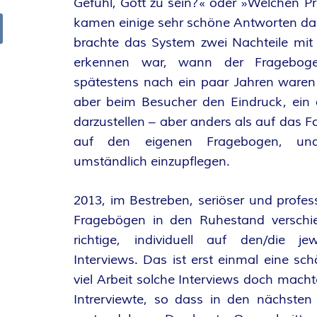
Gefühl, Gott zu sein?« oder »Welchen Pre
R
kamen einige sehr schöne Antworten dabe
brachte das System zwei Nachteile mit 
arch
K
erkennen war, wann der Frageboge
spätestens nach ein paar Jahren waren 
E
aber beim Besucher den Eindruck, ein ak
L
darzustellen – aber anders als auf das Fo
auf den eigenen Fragebogen, und
–
umständlich einzupflegen.
D
2013, im Bestreben, seriöser und profes
Fragebögen in den Ruhestand verschied
E
richtige, individuell auf den/die jew
R
Interviews. Das ist erst einmal eine sc
viel Arbeit solche Interviews doch macht
F
Intrerviewte, so dass in den nächsten