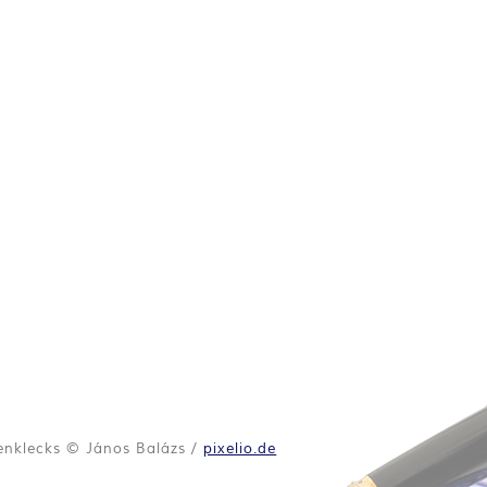
enklecks © János Balázs /
pixelio.de