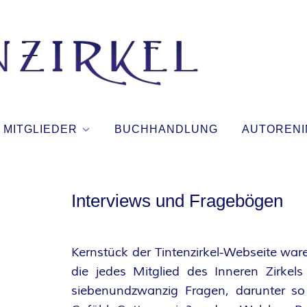
T
I
N
MITGLIEDER
BUCHHANDLUNG
AUTORENI
T
E
Interviews und Fragebögen
N
Kernstück der Tintenzirkel-Webseite war
Z
die jedes Mitglied des Inneren Zirkels
siebenundzwanzig Fragen, darunter so
I