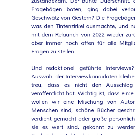
zustandekam. Der bunte Querschnitt, de
A
Fragebögen boten, ging dabei verl
Geschwätz von Gestern? Die Frageböge
N
was den Tintenzirkel ausmachte, und n
T
mit dem Relaunch von 2022 wieder zurüc
aber immer noch offen für alle Mitgli
A
Fragen zu stellen.
S
Und redaktionell geführte Interviews?
Y
Auswahl der Interviewkandidaten bleiben 
treu, dass es nicht den Ausschla
A
veröffentlicht hat. Wichtig ist, dass ein
wollen wir eine Mischung von Autor
U
Menschen sind, schöne Bücher gesch
verdient gemacht oder große persönlich
T
sie es wert sind, gekannt zu werde