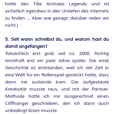
A
hatte den Title Archaea Legends und ist
sicherlich irgendwo in den Untiefen des Internets
N
zu finden … Aber wie gesagt: darüber reden wir
T
nicht.)
A
5. Seit wann schreibst du, und warum hast du
damit angefangen?
S
Tatsächlich erst grob seit ca. 2000. Richtig
ernsthaft erst ein paar Jahre später. Die erste
Y
Geschichte ist entstanden, weil ich viel Zeit in
A
eine Welt für ein Rollenspiel gesteckt hatte, dass
dann nie zustande kam. Die aufgestaute
U
Kreativität musste raus, und mit der Pantser-
Methode hatte ich mir ausgerechnet einen
T
Cliffhanger geschrieben, den ich dann auch
unbedingt lösen musste.