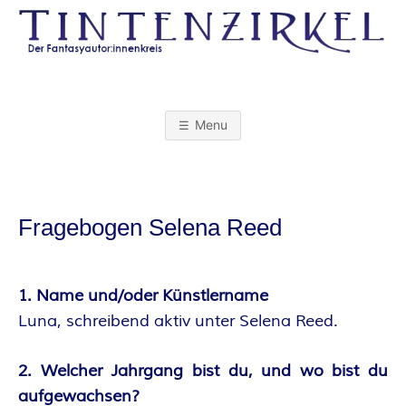
Skip
to
content
T
I
Menu
N
T
Fragebogen Selena Reed
E
N
1. Name und/oder Künstlername
Luna, schreibend aktiv unter Selena Reed.
Z
2. Welcher Jahrgang bist du, und wo bist du
I
aufgewachsen?