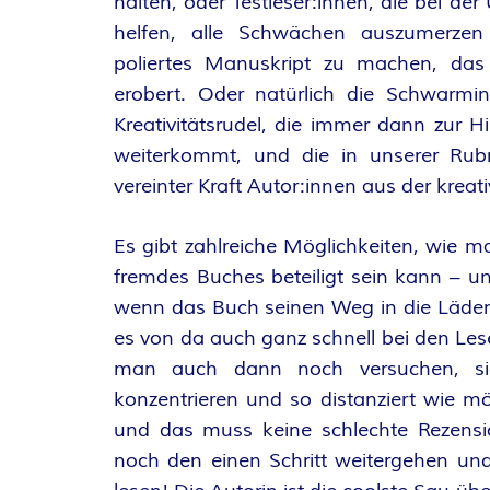
halten, oder Testleser:innen, die bei der
A
helfen, alle Schwächen auszumerze
poliertes Manuskript zu machen, das 
N
erobert. Oder natürlich die Schwarmin
T
Kreativitätsrudel, die immer dann zur Hi
weiterkommt, und die in unserer Rubr
A
vereinter Kraft Autor:innen aus der krea
S
Es gibt zahlreiche Möglichkeiten, wie m
Y
fremdes Buches beteiligt sein kann –
wenn das Buch seinen Weg in die Läden
A
es von da auch ganz schnell bei den Les
man auch dann noch versuchen, si
U
konzentrieren und so distanziert wie mö
und das muss keine schlechte Rezens
T
noch den einen Schritt weitergehen und