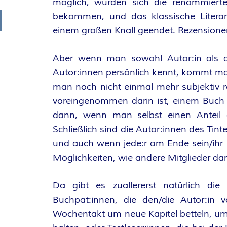
möglich, würden sich die renommierten
R
bekommen, und das klassische Literari
einem großen Knall geendet. Rezensionen 
arch
K
Aber wenn man sowohl Autor:in als a
E
Autor:innen persönlich kennt, kommt man
man noch nicht einmal mehr subjektiv r
L
voreingenommen darin ist, einem Buch 
–
dann, wenn man selbst einen Anteil
Schließlich sind die Autor:innen des Tint
D
und auch wenn jede:r am Ende sein/ihr e
Möglichkeiten, wie andere Mitglieder dar
E
R
Da gibt es zuallererst natürlich die 
Buchpat:innen, die den/die Autor:in
F
Wochentakt um neue Kapitel betteln, um 