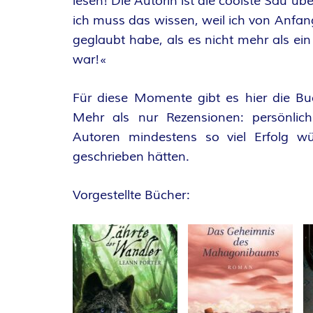
O
lesen! Die Autorin ist die coolste Sau üb
ich muss das wissen, weil ich von Anfa
R
geglaubt habe, als es nicht mehr als ein 
war!«
:
I
Für diese Momente gibt es hier die Bu
Mehr als nur Rezensionen: persönlich
N
Autoren mindestens so viel Erfolg wü
geschrieben hätten.
N
Vorgestellte Bücher:
E
N
K
R