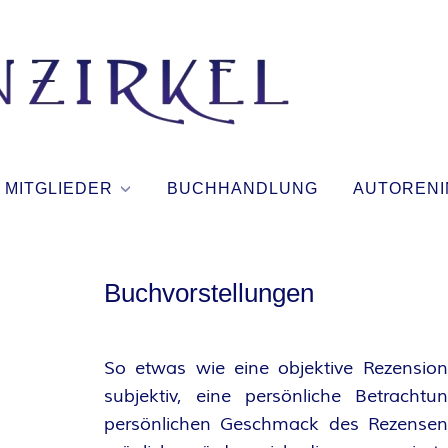
T
I
N
MITGLIEDER
BUCHHANDLUNG
AUTORENI
T
E
Buchvorstellungen
N
So etwas wie eine objektive Rezension 
Z
subjektiv, eine persönliche Betrach
persönlichen Geschmack des Rezensent
I