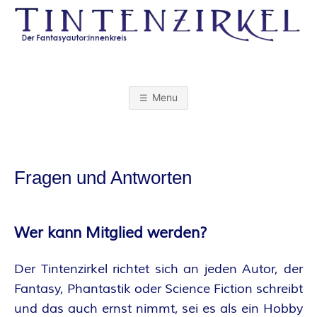
Skip
to
content
T
I
Menu
N
T
Fragen und Antworten
E
N
Wer kann Mitglied werden?
Z
Der Tintenzirkel richtet sich an jeden Autor, der
Fantasy, Phantastik oder Science Fiction schreibt
I
und das auch ernst nimmt, sei es als ein Hobby