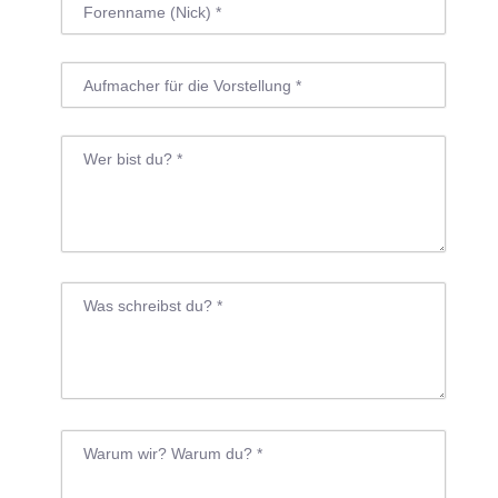
O
R
:
I
N
N
E
N
K
R