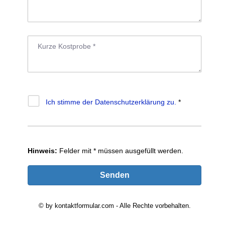
E
I
S