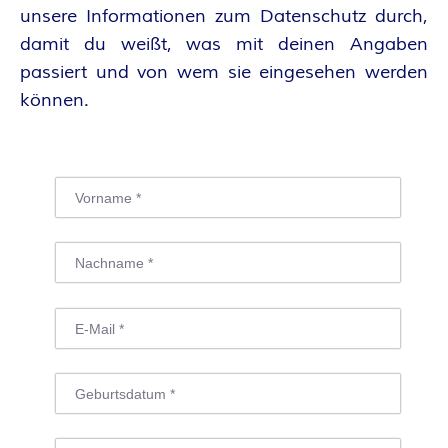
A
unsere
Informationen zum Datenschutz
durch,
damit du weißt, was mit deinen Angaben
N
passiert und von wem sie eingesehen werden
T
können.
A
S
Y
A
U
T