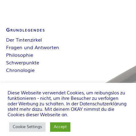
Grundlegendes
Der Tintenzirkel
Fragen und Antworten
Philosophie
Schwerpunkte
Chronologie
Search
Diese Webseite verwendet Cookies, um reibungslos zu
for:
Search
funktionieren - nicht, um ihre Besucher zu verfolgen
oder Werbung zu schalten. In der
Datenschutzerklärung
steht mehr dazu. Mit deinem OKAY nimmst du die
Cookies dieser Webseite an.
Copyright ©2002-2023 by Tintenzirkel
Hintergrundbild: Tintenfass © birgitH /
pixelio.de
Cookie Settings
Accept
Tintenklecks © János Balázs /
pixelio.de