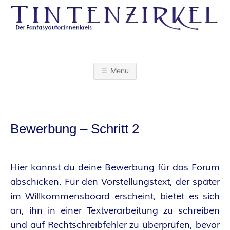
Skip
to
content
T
I
Menu
N
T
Bewerbung – Schritt 2
E
N
Hier kannst du deine Bewerbung für das Forum
abschicken. Für den Vorstellungstext, der später
Z
im Willkommensboard erscheint, bietet es sich
an, ihn in einer Textverarbeitung zu schreiben
I
und auf Rechtschreibfehler zu überprüfen, bevor