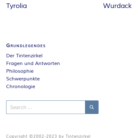
A
Tyrolia
Wurdack
N
T
A
Grundlegendes
Der Tintenzirkel
S
Fragen und Antworten
Philosophie
Y
Schwerpunkte
Chronologie
A
U
Search
for:
Search
T
Copyright ©2002-2023 by Tintenzirkel