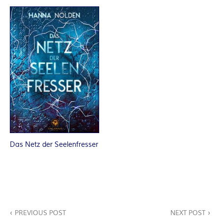
R
K
E
L
–
D
Das Netz der Seelenfresser
E
R
F
Beitragsnavigation
PREVIOUS POST
NEXT POST