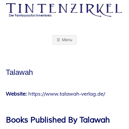
Skip
to
content
T
I
Menu
N
T
Talawah
E
N
Website:
https://www.talawah-verlag.de/
Z
Books Published By Talawah
I