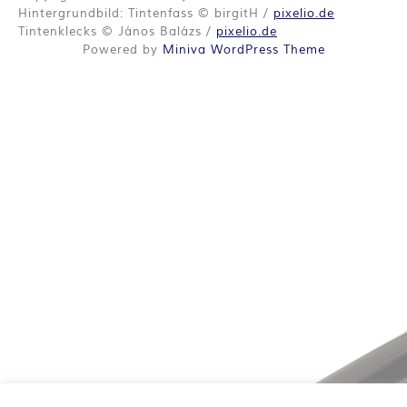
O
Hintergrundbild: Tintenfass © birgitH /
pixelio.de
R
Tintenklecks © János Balázs /
pixelio.de
Powered by
Miniva WordPress Theme
:
I
N
N
E
N
K
R