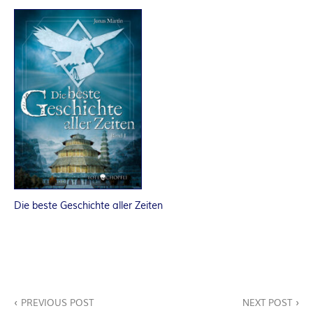
R
K
E
L
–
D
Die beste Geschichte aller Zeiten
E
R
F
Beitragsnavigation
PREVIOUS POST
NEXT POST