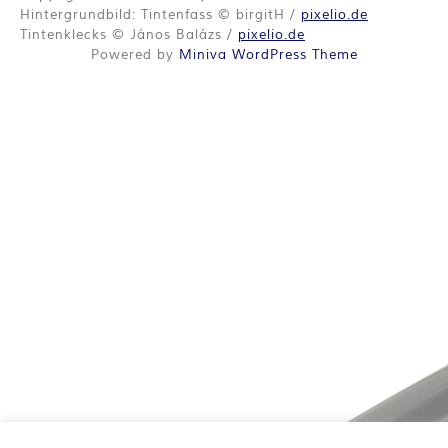
O
Hintergrundbild: Tintenfass © birgitH /
pixelio.de
R
Tintenklecks © János Balázs /
pixelio.de
Powered by
Miniva WordPress Theme
:
I
N
N
E
N
K
R