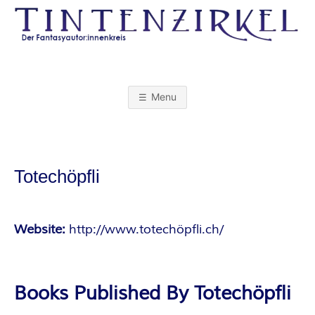
Skip
to
content
T
I
Menu
N
T
Totechöpfli
E
N
Website:
http://www.totechöpfli.ch/
Z
Books Published By Totechöpfli
I