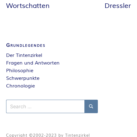
A
Wortschatten
Dressler
N
T
A
Grundlegendes
Der Tintenzirkel
S
Fragen und Antworten
Philosophie
Y
Schwerpunkte
Chronologie
A
U
Search
for:
Search
T
Copyright ©2002-2023 by Tintenzirkel