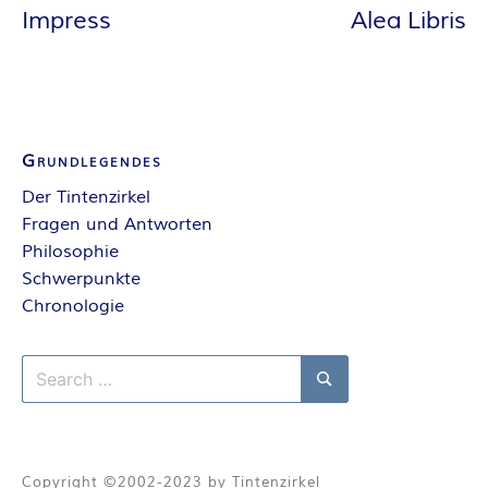
A
Impress
Alea Libris
N
T
A
Grundlegendes
Der Tintenzirkel
S
Fragen und Antworten
Philosophie
Y
Schwerpunkte
Chronologie
A
U
Search
for:
Search
T
Copyright ©2002-2023 by Tintenzirkel