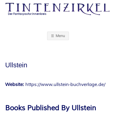
Skip
to
content
T
I
Menu
N
T
Ullstein
E
N
Website:
https://www.ullstein-buchverlage.de/
Z
Books Published By Ullstein
I