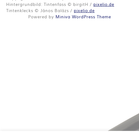
O
Hintergrundbild: Tintenfass © birgitH /
pixelio.de
R
Tintenklecks © János Balázs /
pixelio.de
Powered by
Miniva WordPress Theme
:
I
N
N
E
N
K
R