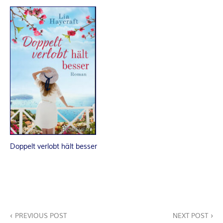
R
K
E
L
–
D
Doppelt verlobt hält besser
E
R
F
Beitragsnavigation
PREVIOUS POST
NEXT POST