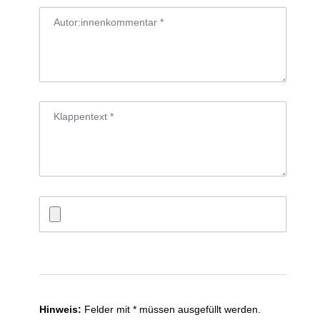
E
I
S