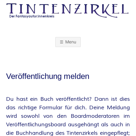
Skip
to
content
T
I
Menu
N
T
Veröffentlichung melden
E
N
Du hast ein Buch veröffentlicht? Dann ist dies
das richtige Formular für dich. Deine Meldung
Z
wird sowohl von den Boardmoderatoren im
Veröffentlichungsboard ausgehängt als auch in
I
die Buchhandlung des Tintenzirkels eingepflegt;