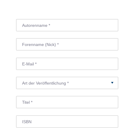
O
R
:
I
N
N
E
N
K
R