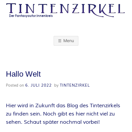
Skip
to
content
T
I
Menu
N
T
Hallo Welt
E
Posted on
6. JULI 2022
by
TINTENZIRKEL
N
Hier wird in Zukunft das Blog des Tintenzirkels
Z
zu finden sein. Noch gibt es hier nicht viel zu
sehen. Schaut später nochmal vorbei!
I