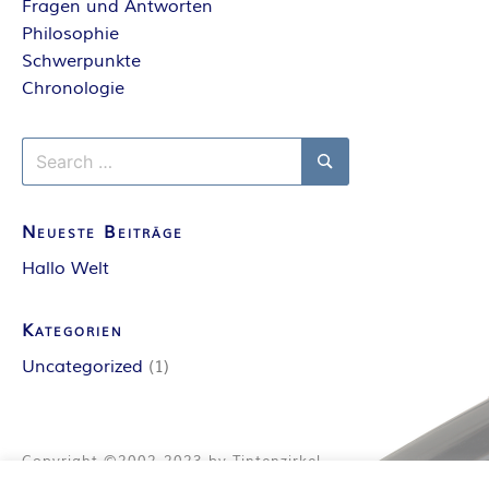
O
Fragen und Antworten
Philosophie
R
Schwerpunkte
:
Chronologie
I
Search
for:
Search
N
Neueste Beiträge
N
Hallo Welt
E
Kategorien
N
Uncategorized
(1)
K
R
Copyright ©2002-2023 by Tintenzirkel
Hintergrundbild: Tintenfass © birgitH /
pixelio.de