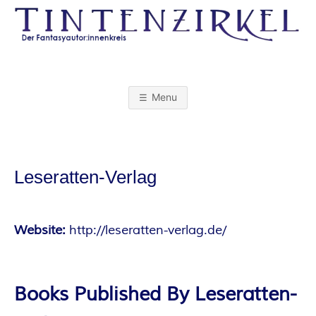
Skip
to
content
T
I
Menu
N
T
Leseratten-Verlag
E
N
Website:
http://leseratten-verlag.de/
Z
Books Published By Leseratten-
I