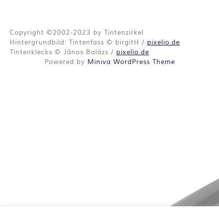
O
R
Copyright ©2002-2023 by Tintenzirkel
:
Hintergrundbild: Tintenfass © birgitH /
pixelio.de
Tintenklecks © János Balázs /
pixelio.de
I
Powered by
Miniva WordPress Theme
N
N
E
N
K
R