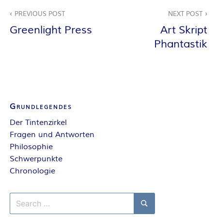
A
Beitragsnavigation
PREVIOUS POST
NEXT POST
N
Greenlight Press
Art Skript
Phantastik
T
A
S
Grundlegendes
Y
Der Tintenzirkel
Fragen und Antworten
A
Philosophie
Schwerpunkte
U
Chronologie
T
Search
for:
Search