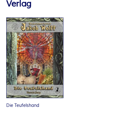
Verlag
R
K
E
L
–
D
E
Die Teufelshand
R
F