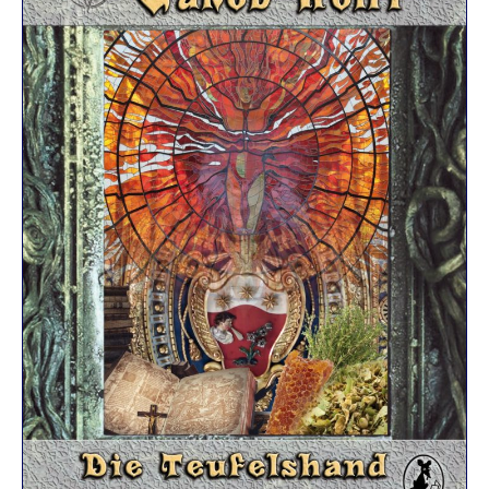
R
K
E
L
–
D
E
R
F