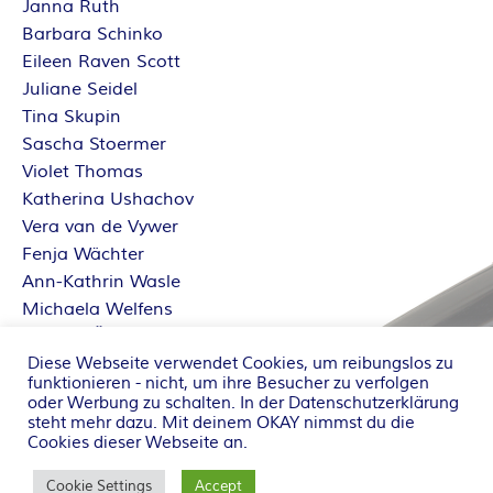
Janna Ruth
Barbara Schinko
Eileen Raven Scott
Juliane Seidel
Tina Skupin
Sascha Stoermer
Violet Thomas
Katherina Ushachov
Vera van de Vywer
Fenja Wächter
Ann-Kathrin Wasle
Michaela Welfens
Sabrina Železný
Diese Webseite verwendet Cookies, um reibungslos zu
Dorothe Zürcher
funktionieren - nicht, um ihre Besucher zu verfolgen
oder Werbung zu schalten. In der
Datenschutzerklärung
steht mehr dazu. Mit deinem OKAY nimmst du die
Cookies dieser Webseite an.
Copyright ©2002-2023 by Tintenzirkel
Hintergrundbild: Tintenfass © birgitH /
pixelio.de
Cookie Settings
Accept