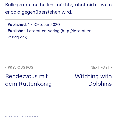
O
Kollegen gerne helfen möchte, ahnt nicht, wem
R
er bald gegenüberstehen wird.
:
Published:
17. Oktober 2020
Publisher:
Leseratten-Verlag
(
http://leseratten-
I
verlag.de/
)
N
N
Beitragsnavigation
PREVIOUS POST
NEXT POST
E
Rendezvous mit
Witching with
dem Rattenkönig
Dolphins
N
K
R