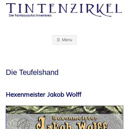
Skip
to
content
T
I
Menu
N
T
Die Teufelshand
E
N
Hexenmeister Jakob Wolff
Z
I