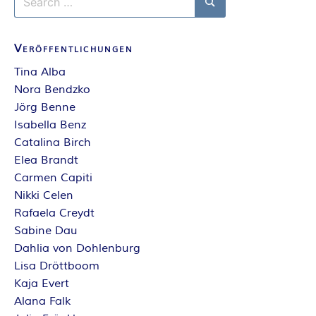
A
for:
Search
N
Veröffentlichungen
T
Tina Alba
Nora Bendzko
A
Jörg Benne
Isabella Benz
S
Catalina Birch
Elea Brandt
Y
Carmen Capiti
Nikki Celen
A
Rafaela Creydt
Sabine Dau
U
Dahlia von Dohlenburg
Lisa Dröttboom
T
Kaja Evert
Alana Falk