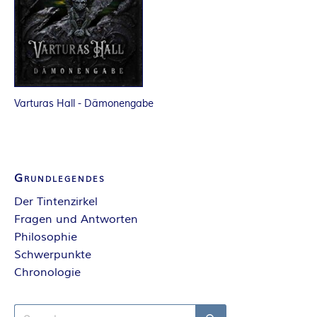
R
K
E
Varturas Hall - Dämonengabe
L
–
Grundlegendes
D
Der Tintenzirkel
E
Fragen und Antworten
Philosophie
R
Schwerpunkte
Chronologie
F
Search