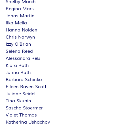
Shelby March
E
Regina Mars
Jonas Martin
I
Ilka Mella
Hanna Nolden
S
Chris Norwyn
Izzy O’Brian
Selena Reed
Alessandra Reß
Kiara Roth
Janna Ruth
Barbara Schinko
Eileen Raven Scott
Juliane Seidel
Tina Skupin
Sascha Stoermer
Violet Thomas
Katherina Ushachov