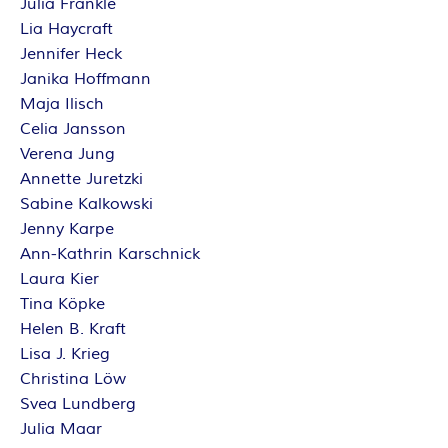
O
Julia Fränkle
Lia Haycraft
R
Jennifer Heck
Janika Hoffmann
:
Maja Ilisch
Celia Jansson
I
Verena Jung
N
Annette Juretzki
Sabine Kalkowski
N
Jenny Karpe
Ann-Kathrin Karschnick
E
Laura Kier
Tina Köpke
N
Helen B. Kraft
Lisa J. Krieg
K
Christina Löw
Svea Lundberg
R
Julia Maar