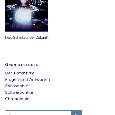
R
K
E
Das Schicksal der Zukunft
L
–
Grundlegendes
D
Der Tintenzirkel
E
Fragen und Antworten
Philosophie
R
Schwerpunkte
Chronologie
F
Search