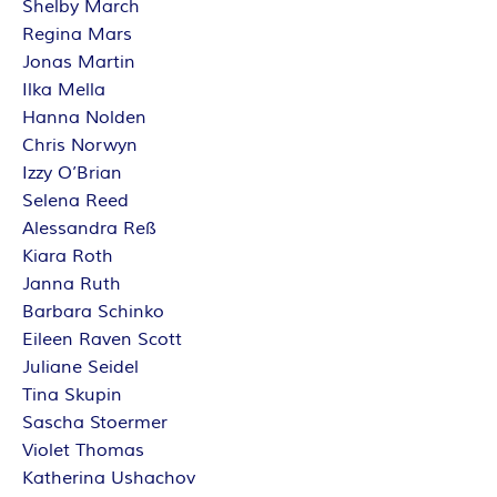
Shelby March
E
Regina Mars
Jonas Martin
I
Ilka Mella
Hanna Nolden
S
Chris Norwyn
Izzy O’Brian
Selena Reed
Alessandra Reß
Kiara Roth
Janna Ruth
Barbara Schinko
Eileen Raven Scott
Juliane Seidel
Tina Skupin
Sascha Stoermer
Violet Thomas
Katherina Ushachov