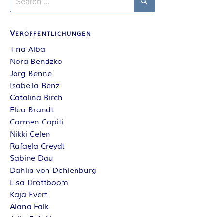
A
for:
Search
N
Veröffentlichungen
T
Tina Alba
Nora Bendzko
A
Jörg Benne
Isabella Benz
S
Catalina Birch
Elea Brandt
Y
Carmen Capiti
Nikki Celen
A
Rafaela Creydt
Sabine Dau
U
Dahlia von Dohlenburg
Lisa Dröttboom
T
Kaja Evert
Alana Falk