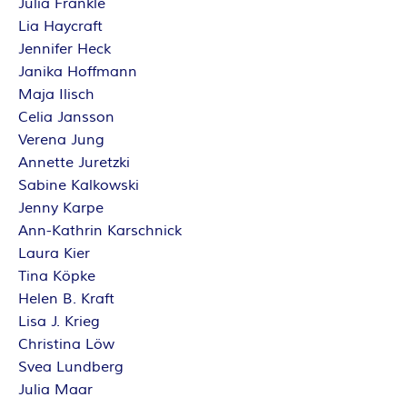
O
Julia Fränkle
Lia Haycraft
R
Jennifer Heck
Janika Hoffmann
:
Maja Ilisch
Celia Jansson
I
Verena Jung
N
Annette Juretzki
Sabine Kalkowski
N
Jenny Karpe
Ann-Kathrin Karschnick
E
Laura Kier
Tina Köpke
N
Helen B. Kraft
Lisa J. Krieg
K
Christina Löw
Svea Lundberg
R
Julia Maar