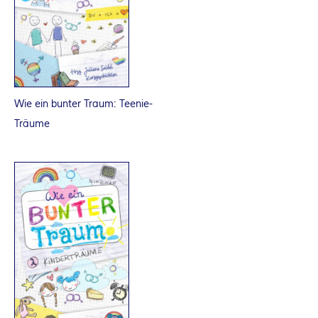
R
K
E
Wie ein bunter Traum: Teenie-
L
Träume
–
D
E
R
F