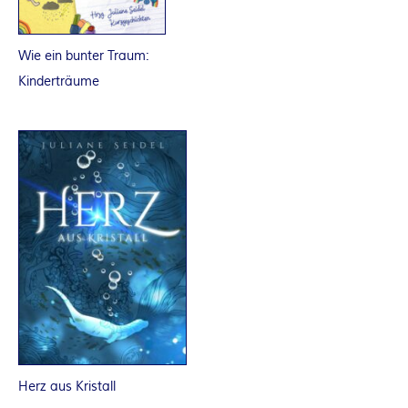
A
N
Wie ein bunter Traum:
Kinderträume
T
A
S
Y
A
U
T
Herz aus Kristall