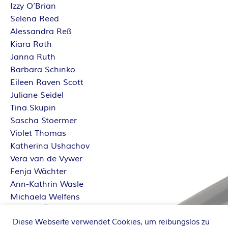
Izzy O’Brian
Selena Reed
Alessandra Reß
Kiara Roth
Janna Ruth
Barbara Schinko
Eileen Raven Scott
Juliane Seidel
Tina Skupin
Sascha Stoermer
Violet Thomas
Katherina Ushachov
Vera van de Vywer
Fenja Wächter
Ann-Kathrin Wasle
Michaela Welfens
Sabrina Železný
Dorothe Zürcher
Diese Webseite verwendet Cookies, um reibungslos zu