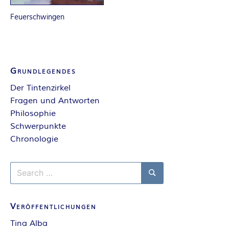
A
Feuerschwingen
N
T
Grundlegendes
A
Der Tintenzirkel
S
Fragen und Antworten
Philosophie
Y
Schwerpunkte
Chronologie
A
Search
U
for:
Search
T
Veröffentlichungen
Tina Alba