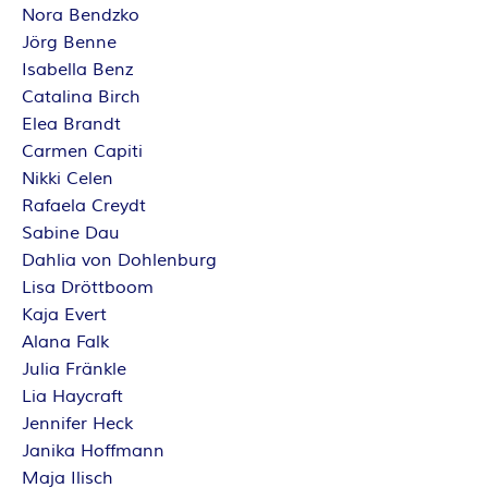
O
Nora Bendzko
R
Jörg Benne
Isabella Benz
:
Catalina Birch
Elea Brandt
I
Carmen Capiti
Nikki Celen
N
Rafaela Creydt
Sabine Dau
N
Dahlia von Dohlenburg
Lisa Dröttboom
E
Kaja Evert
Alana Falk
N
Julia Fränkle
Lia Haycraft
K
Jennifer Heck
Janika Hoffmann
R
Maja Ilisch