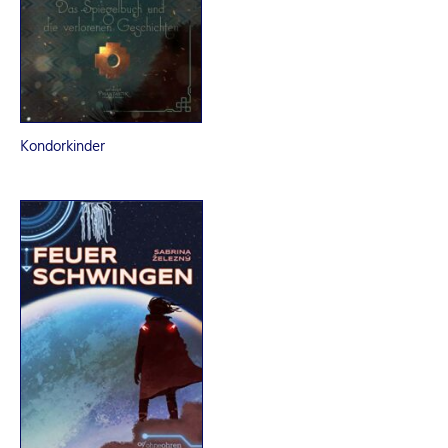
R
K
E
Kondorkinder
L
–
D
E
R
F