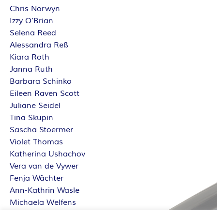
Chris Norwyn
Izzy O’Brian
Selena Reed
Alessandra Reß
Kiara Roth
Janna Ruth
Barbara Schinko
Eileen Raven Scott
Juliane Seidel
Tina Skupin
Sascha Stoermer
Violet Thomas
Katherina Ushachov
Vera van de Vywer
Fenja Wächter
Ann-Kathrin Wasle
Michaela Welfens
Sabrina Železný