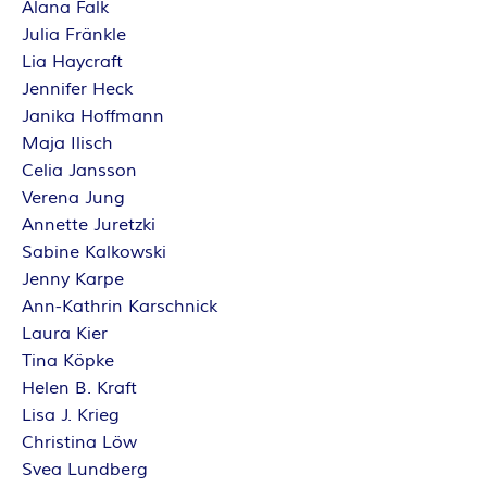
O
Alana Falk
Julia Fränkle
R
Lia Haycraft
:
Jennifer Heck
Janika Hoffmann
I
Maja Ilisch
Celia Jansson
N
Verena Jung
Annette Juretzki
N
Sabine Kalkowski
Jenny Karpe
E
Ann-Kathrin Karschnick
Laura Kier
N
Tina Köpke
Helen B. Kraft
K
Lisa J. Krieg
Christina Löw
R
Svea Lundberg