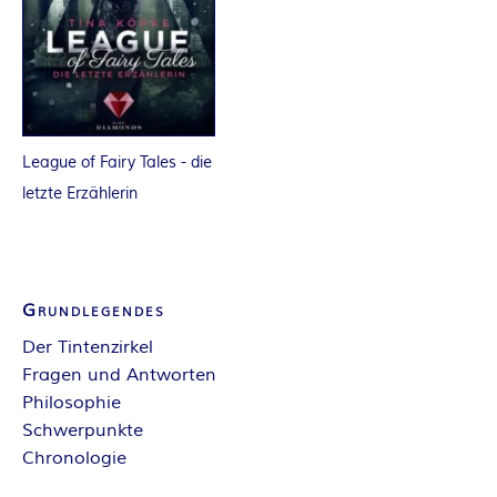
R
K
E
League of Fairy Tales - die
L
letzte Erzählerin
–
D
Grundlegendes
E
Der Tintenzirkel
Fragen und Antworten
R
Philosophie
Schwerpunkte
F
Chronologie