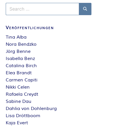
A
Search
for:
N
Search
Veröffentlichungen
T
Tina Alba
A
Nora Bendzko
Jörg Benne
S
Isabella Benz
Catalina Birch
Y
Elea Brandt
Carmen Capiti
A
Nikki Celen
Rafaela Creydt
U
Sabine Dau
Dahlia von Dohlenburg
T
Lisa Dröttboom
Kaja Evert