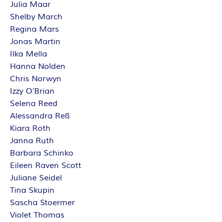
Julia Maar
E
Shelby March
Regina Mars
I
Jonas Martin
Ilka Mella
S
Hanna Nolden
Chris Norwyn
Izzy O’Brian
Selena Reed
Alessandra Reß
Kiara Roth
Janna Ruth
Barbara Schinko
Eileen Raven Scott
Juliane Seidel
Tina Skupin
Sascha Stoermer
Violet Thomas