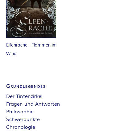
R
K
E
Elfenrache - Flammen im
L
Wind
–
D
Grundlegendes
E
Der Tintenzirkel
Fragen und Antworten
R
Philosophie
Schwerpunkte
F
Chronologie