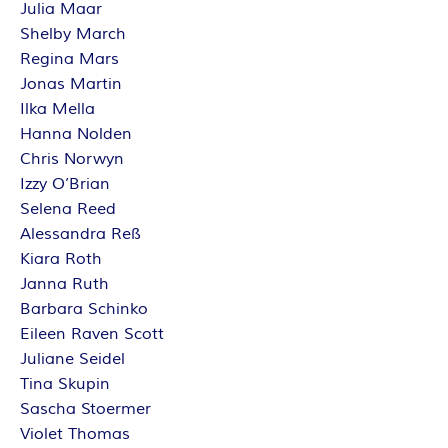
Julia Maar
E
Shelby March
Regina Mars
I
Jonas Martin
Ilka Mella
S
Hanna Nolden
Chris Norwyn
Izzy O’Brian
Selena Reed
Alessandra Reß
Kiara Roth
Janna Ruth
Barbara Schinko
Eileen Raven Scott
Juliane Seidel
Tina Skupin
Sascha Stoermer
Violet Thomas