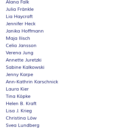
O
Alana Falk
Julia Fränkle
R
Lia Haycraft
:
Jennifer Heck
Janika Hoffmann
I
Maja Ilisch
Celia Jansson
N
Verena Jung
Annette Juretzki
N
Sabine Kalkowski
Jenny Karpe
E
Ann-Kathrin Karschnick
Laura Kier
N
Tina Köpke
Helen B. Kraft
K
Lisa J. Krieg
Christina Löw
R
Svea Lundberg