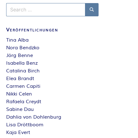
A
Search
for:
N
Search
Veröffentlichungen
T
Tina Alba
A
Nora Bendzko
Jörg Benne
S
Isabella Benz
Catalina Birch
Y
Elea Brandt
Carmen Capiti
A
Nikki Celen
Rafaela Creydt
U
Sabine Dau
Dahlia von Dohlenburg
T
Lisa Dröttboom
Kaja Evert