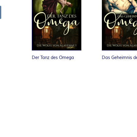
R
arch
K
E
L
Der Tanz des Omega
Das Geheimnis 
–
D
E
R
F