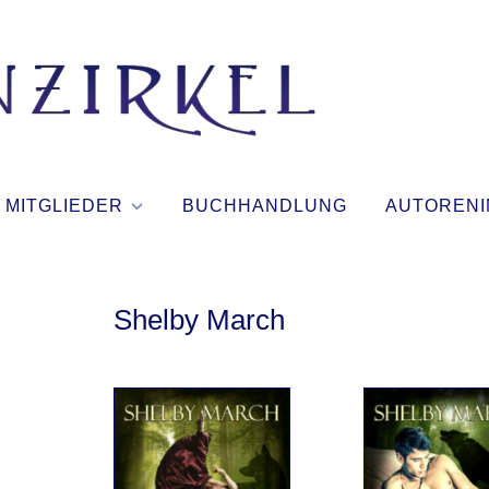
T
I
N
MITGLIEDER
BUCHHANDLUNG
AUTORENI
T
E
Shelby March
N
Z
I