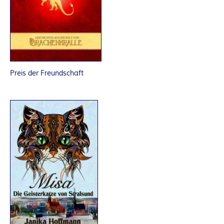
R
K
E
Preis der Freundschaft
L
–
D
E
R
F