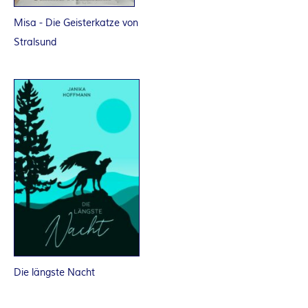
A
Misa - Die Geisterkatze von
N
Stralsund
T
A
S
Y
A
U
T
Die längste Nacht