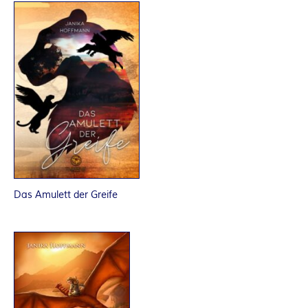
O
R
:
I
N
N
E
Das Amulett der Greife
N
K
R