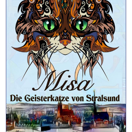
R
K
E
L
–
D
E
R
F