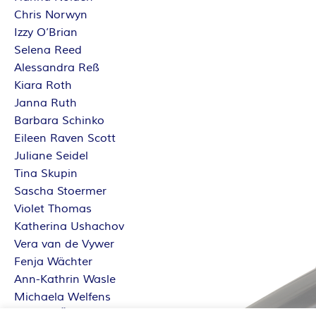
Chris Norwyn
Izzy O’Brian
Selena Reed
Alessandra Reß
Kiara Roth
Janna Ruth
Barbara Schinko
Eileen Raven Scott
Juliane Seidel
Tina Skupin
Sascha Stoermer
Violet Thomas
Katherina Ushachov
Vera van de Vywer
Fenja Wächter
Ann-Kathrin Wasle
Michaela Welfens
Sabrina Železný