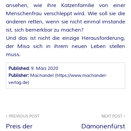
O
ansehen, wie ihre Katzenfamilie von einer
R
Menschenfrau verschleppt wird. Wie soll sie die
anderen retten, wenn sie nicht einmal imstande
:
ist, sich bemerkbar zu machen?
I
Und das ist nicht die einzige Herausforderung,
der Misa sich in ihrem neuen Leben stellen
N
muss.
N
Published:
9. März 2020
Publisher:
Machandel
(
https://www.machandel-
E
verlag.de
)
N
K
Beitragsnavigation
PREVIOUS POST
NEXT POST
R
Preis der
Dämonenfürst