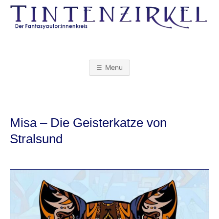
Skip
to
content
T
I
Menu
N
T
Misa – Die Geisterkatze von
E
Stralsund
N
Z
I