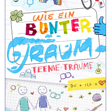
R
K
E
L
–
D
E
R
F