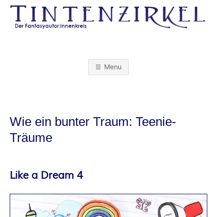
Skip
to
content
T
I
Menu
N
T
Wie ein bunter Traum: Teenie-
E
Träume
N
Like a Dream 4
Z
I