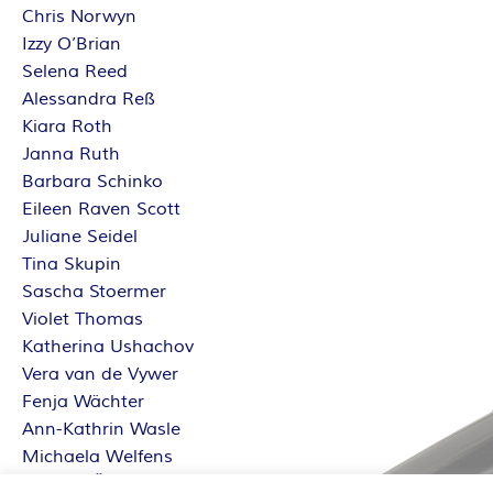
Chris Norwyn
Izzy O’Brian
Selena Reed
Alessandra Reß
Kiara Roth
Janna Ruth
Barbara Schinko
Eileen Raven Scott
Juliane Seidel
Tina Skupin
Sascha Stoermer
Violet Thomas
Katherina Ushachov
Vera van de Vywer
Fenja Wächter
Ann-Kathrin Wasle
Michaela Welfens
Sabrina Železný