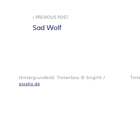
A
Beitragsnavigation
PREVIOUS POST
N
Sad Wolf
T
A
S
Y
Hintergrundbild: Tintenfass © birgitH /
Tint
pixelio.de
A
U
T