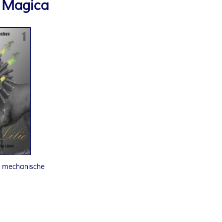
a Magica
er mechanische