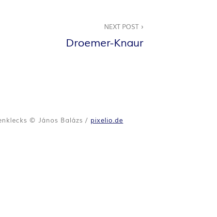
NEXT POST
Droemer-Knaur
enklecks © János Balázs /
pixelio.de