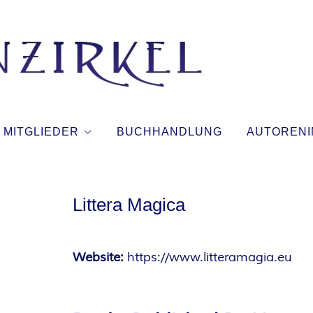
T
I
N
MITGLIEDER
BUCHHANDLUNG
AUTORENI
T
E
Littera Magica
N
Website:
https://www.litteramagia.eu
Z
I