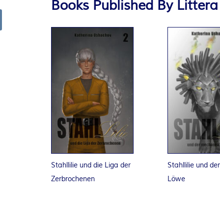
Books Published By Litter
R
arch
K
E
L
–
D
E
Stahllilie und die Liga der
Stahllilie und d
R
Zerbrochenen
Löwe
F