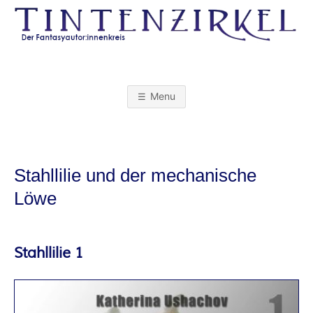
Skip
to
content
T
I
Menu
N
T
Stahllilie und der mechanische
E
Löwe
N
Stahllilie 1
Z
I