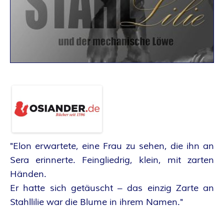
A
N
T
A
S
Y
A
"Elon erwartete, eine Frau zu sehen, die ihn an
Sera erinnerte. Feingliedrig, klein, mit zarten
U
Händen.
Er hatte sich getäuscht – das einzig Zarte an
T
Stahllilie war die Blume in ihrem Namen."