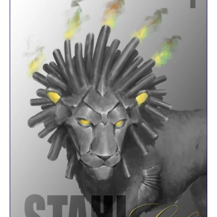
R
K
E
L
–
D
E
R
F