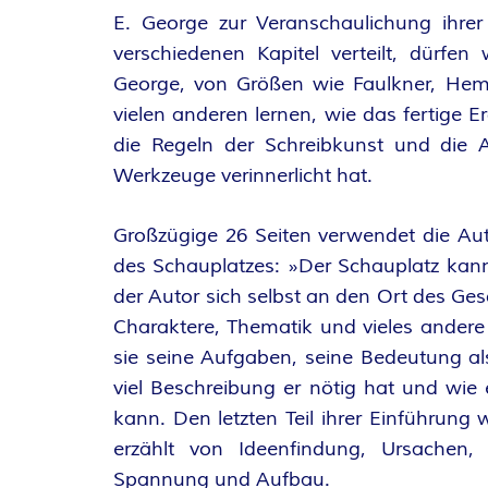
O
E. George zur Veranschaulichung ihrer
R
verschiedenen Kapitel verteilt, dürfen
George, von Größen wie Faulkner, Hem
:
vielen anderen lernen, wie das fertige
die Regeln der Schreibkunst und die A
I
Werkzeuge verinnerlicht hat.
N
Großzügige 26 Seiten verwendet die Aut
N
des Schauplatzes: »Der Schauplatz kann
der Autor sich selbst an den Ort des G
E
Charaktere, Thematik und vieles andere 
sie seine Aufgaben, seine Bedeutung als
N
viel Beschreibung er nötig hat und wie 
K
kann. Den letzten Teil ihrer Einführung 
erzählt von Ideenfindung, Ursachen, W
R
Spannung und Aufbau.