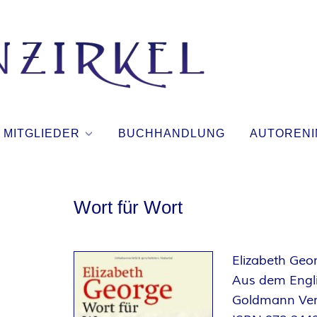
T
I
N
MITGLIEDER
BUCHHANDLUNG
AUTORENI
T
E
Wort für Wort
N
Elizabeth Geo
Z
Aus dem Engli
Goldmann Ver
I