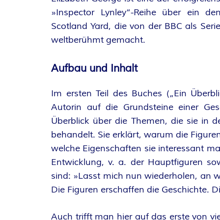
A
»Inspector Lynley“-Reihe über ein den
Scotland Yard, die von der BBC als Serie
N
weltberühmt gemacht.
T
Aufbau und Inhalt
A
Im ersten Teil des Buches („Ein Überb
S
Autorin auf die Grundsteine einer Ges
Überblick über die Themen, die sie in 
Y
behandelt. Sie erklärt, warum die Figur
A
welche Eigenschaften sie interessant 
Entwicklung, v. a. der Hauptfiguren so
U
sind: »Lasst mich nun wiederholen, an w
Die Figuren erschaffen die Geschichte. D
T
Auch trifft man hier auf das erste von vie