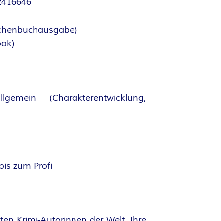
2416646
aschenbuchausgabe)
ook)
lgemein (Charakterentwicklung,
bis zum Profi
sten Krimi-Autorinnen der Welt. Ihre