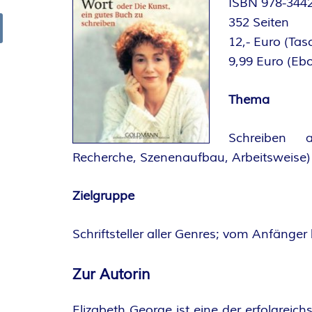
ISBN 978-344
R
352 Seiten
12,- Euro (T
arch
K
9,99 Euro (Eb
E
Thema
L
Schreiben al
–
Recherche, Szenenaufbau, Arbeitsweise)
D
Zielgruppe
E
Schriftsteller aller Genres; vom Anfänger 
R
Zur Autorin
F
Elizabeth George ist eine der erfolgreich