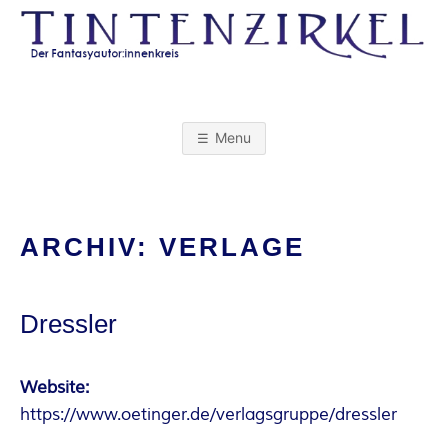
Skip
to
content
T
I
Menu
N
T
ARCHIV:
VERLAGE
E
Dressler
N
Z
Website:
https://www.oetinger.de/verlagsgruppe/dressler
I