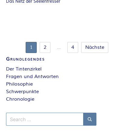
Das Netz der Seelenfresser
Seitennummerierung
1
2
…
4
Nächste
der
Grundlegendes
Beiträge
Der Tintenzirkel
Fragen und Antworten
Philosophie
Schwerpunkte
Chronologie
Search
for:
Search