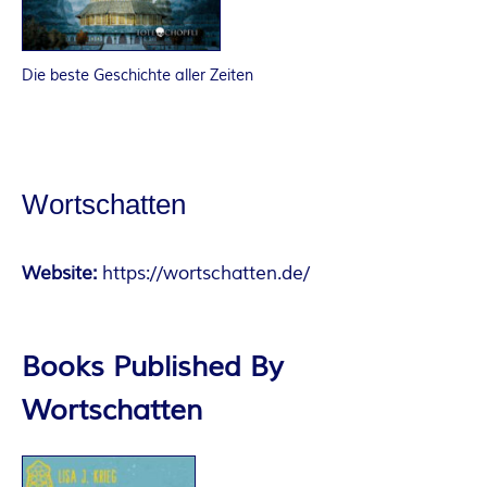
O
R
Die beste Geschichte aller Zeiten
:
I
N
Wortschatten
N
Website:
https://wortschatten.de/
E
N
Books Published By
K
Wortschatten
R