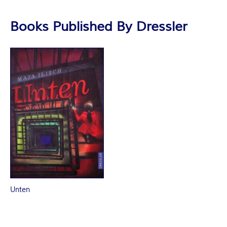
R
Books Published By Dressler
K
E
L
–
D
E
R
Unten
F