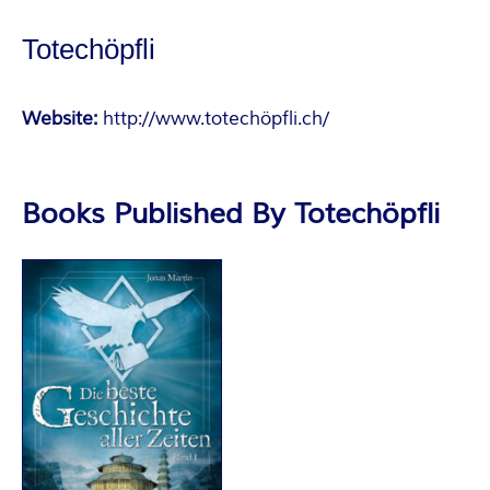
A
Totechöpfli
N
T
Website:
http://www.totechöpfli.ch/
A
Books Published By Totechöpfli
S
Y
A
U
T