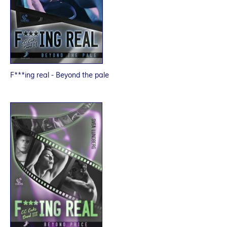
F***ing real - Beyond the pale