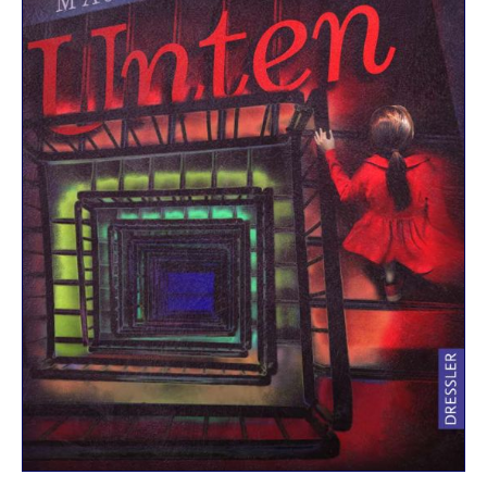
R
K
E
L
–
D
E
R
F