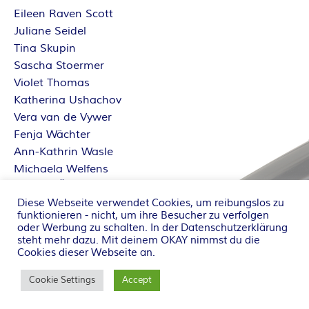
Eileen Raven Scott
Juliane Seidel
Tina Skupin
Sascha Stoermer
Violet Thomas
Katherina Ushachov
Vera van de Vywer
Fenja Wächter
Ann-Kathrin Wasle
Michaela Welfens
Sabrina Železný
Diese Webseite verwendet Cookies, um reibungslos zu
Dorothe Zürcher
funktionieren - nicht, um ihre Besucher zu verfolgen
oder Werbung zu schalten. In der
Datenschutzerklärung
steht mehr dazu. Mit deinem OKAY nimmst du die
Cookies dieser Webseite an.
Copyright ©2002-2023 by Tintenzirkel
Hintergrundbild: Tintenfass © birgitH /
pixelio.de
Cookie Settings
Accept
Tintenklecks © János Balázs /
pixelio.de
Powered by
Miniva WordPress Theme