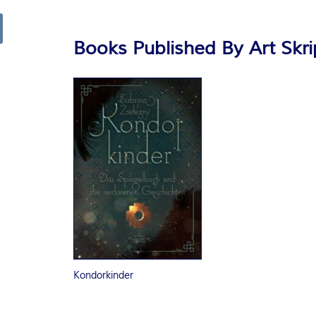
R
Books Published By Art Skri
arch
K
E
L
–
D
E
R
Kondorkinder
F