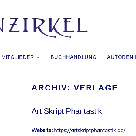
T
I
N
MITGLIEDER
BUCHHANDLUNG
AUTORENI
T
E
ARCHIV:
VERLAGE
N
Art Skript Phantastik
Z
I
Website:
https://artskriptphantastik.de/