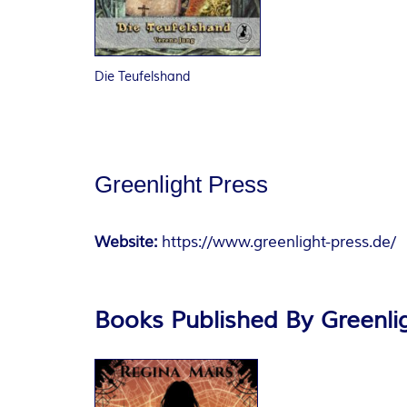
O
R
Die Teufelshand
:
I
N
Greenlight Press
N
Website:
https://www.greenlight-press.de/
E
N
Books Published By Greenli
K
R