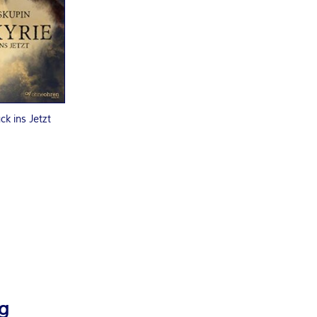
ck ins Jetzt
ag