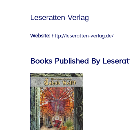
A
Leseratten-Verlag
N
T
Website:
http://leseratten-verlag.de/
A
S
Books Published By Leserat
Y
A
U
T