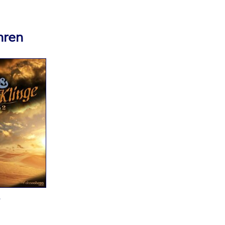
hren
e