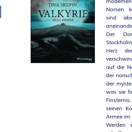
modernen
R
Norsen le
sind abe
arch
K
aneinande
Der Don
E
Stockholm
L
Herz de
verschwin
–
auf die N
der norisc
D
der myster
was sie f
E
Finstern
R
seinen Ko
Armee im 
F
Werden e