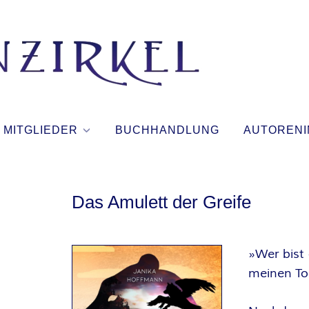
T
I
N
MITGLIEDER
BUCHHANDLUNG
AUTORENI
T
E
Das Amulett der Greife
N
»Wer bist
Z
meinen Tod
I