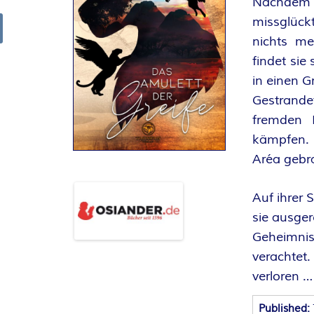
Nachdem 
R
missglückt
nichts me
arch
K
findet sie
in einen G
E
Gestrande
L
fremden 
kämpfen.
–
Aréa gebra
D
Auf ihrer
sie ausger
E
Geheimni
R
verachtet
verloren …
F
Published: