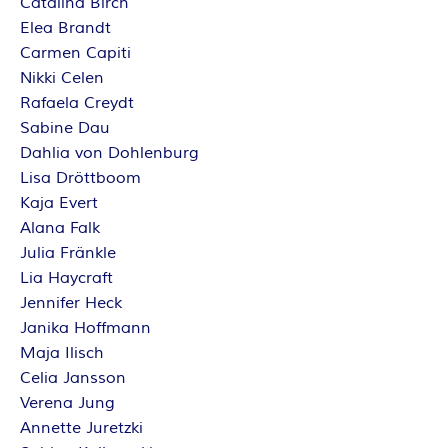
Catalina Birch
Elea Brandt
Carmen Capiti
Nikki Celen
Rafaela Creydt
Sabine Dau
Dahlia von Dohlenburg
Lisa Dröttboom
Kaja Evert
Alana Falk
Julia Fränkle
Lia Haycraft
Jennifer Heck
Janika Hoffmann
Maja Ilisch
Celia Jansson
Verena Jung
Annette Juretzki