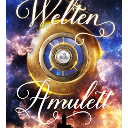
R
K
E
L
–
D
E
R
F