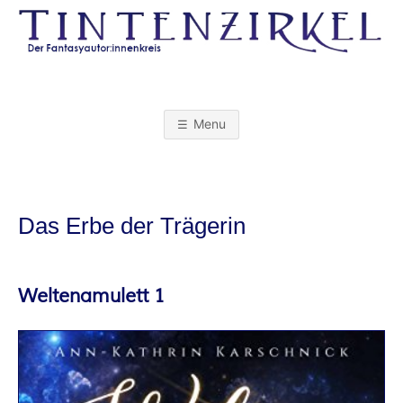
Skip
to
content
T
I
Menu
N
T
Das Erbe der Trägerin
E
N
Weltenamulett 1
Z
I