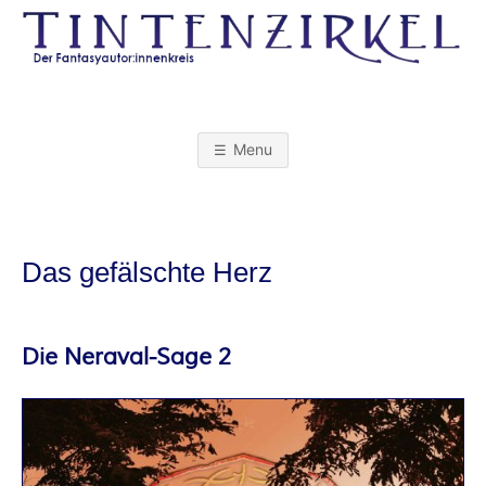
Skip
to
content
T
I
Menu
N
T
Das gefälschte Herz
E
N
Die Neraval-Sage 2
Z
I