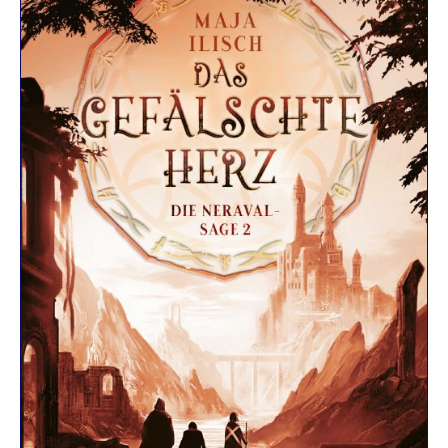
R
K
E
L
–
D
E
R
F