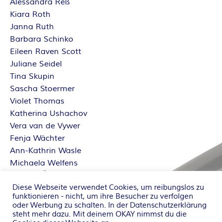
Alessandra Reß
Kiara Roth
Janna Ruth
Barbara Schinko
Eileen Raven Scott
Juliane Seidel
Tina Skupin
Sascha Stoermer
Violet Thomas
Katherina Ushachov
Vera van de Vywer
Fenja Wächter
Ann-Kathrin Wasle
Michaela Welfens
Sabrina Železný
Dorothe Zürcher
Diese Webseite verwendet Cookies, um reibungslos zu
funktionieren - nicht, um ihre Besucher zu verfolgen
oder Werbung zu schalten. In der
Datenschutzerklärung
steht mehr dazu. Mit deinem OKAY nimmst du die