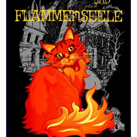
R
K
E
L
–
D
E
R
F