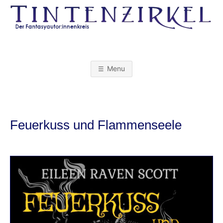
Skip
to
content
T
I
Menu
N
T
Feuerkuss und Flammenseele
E
N
Z
I