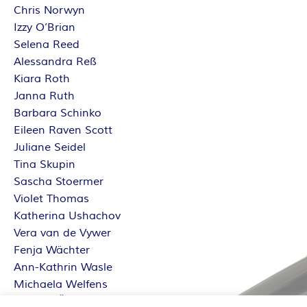
Chris Norwyn
Izzy O’Brian
Selena Reed
Alessandra Reß
Kiara Roth
Janna Ruth
Barbara Schinko
Eileen Raven Scott
Juliane Seidel
Tina Skupin
Sascha Stoermer
Violet Thomas
Katherina Ushachov
Vera van de Vywer
Fenja Wächter
Ann-Kathrin Wasle
Michaela Welfens
Sabrina Železný