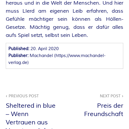
O
heraus und in die Welt der Menschen. Und hier
R
muss LIerd am eigenen Leib erfahren, dass
Gefühle mächtiger sein können als Höllen-
:
Gesetze. Mächtig genug, dass er dafür alles
aufs Spiel setzt, selbst sein Leben.
I
Published:
20. April 2020
N
Publisher:
Machandel
(
https://www.machandel-
verlag.de
)
N
E
Beitragsnavigation
N
PREVIOUS POST
NEXT POST
Sheltered in blue
Preis der
K
– Wenn
Freundschaft
R
Vertrauen aus