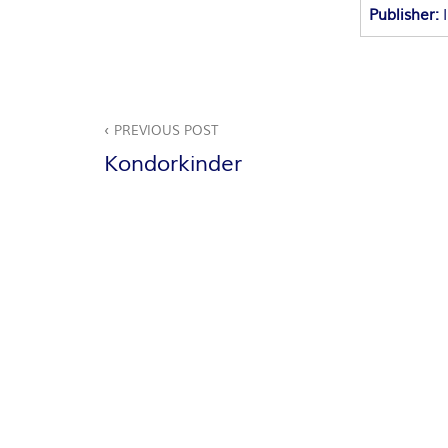
A
Publisher:
N
T
Beitragsnavigation
PREVIOUS POST
A
Kondorkinder
S
Y
A
U
T