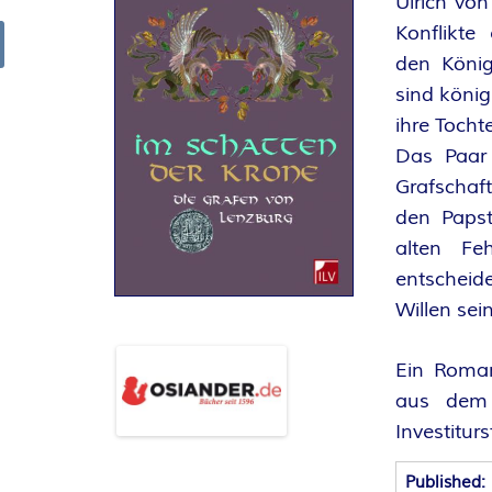
Ulrich von
R
Konflikte
den König
arch
K
sind königs
ihre Tochte
E
Das Paar
Grafschaf
L
den Papst
–
alten Fe
entscheid
D
Willen sei
E
Ein Roma
R
aus dem 
Investiturs
F
Published: