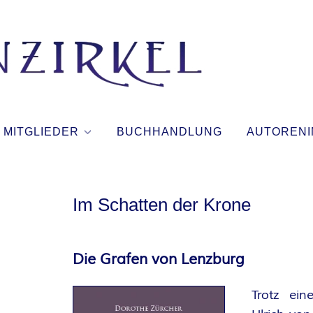
T
I
N
MITGLIEDER
BUCHHANDLUNG
AUTORENI
T
E
Im Schatten der Krone
N
Die Grafen von Lenzburg
Z
Trotz ein
I