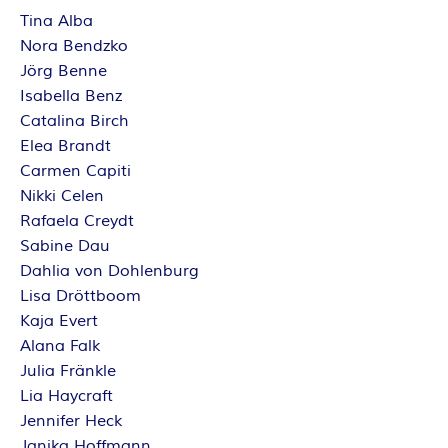
Tina Alba
Nora Bendzko
Jörg Benne
Isabella Benz
Catalina Birch
Elea Brandt
Carmen Capiti
Nikki Celen
Rafaela Creydt
Sabine Dau
Dahlia von Dohlenburg
Lisa Dröttboom
Kaja Evert
Alana Falk
Julia Fränkle
Lia Haycraft
Jennifer Heck
Janika Hoffmann