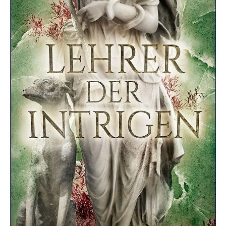
R
K
E
L
–
D
E
R
F