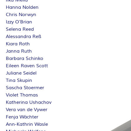
Ilka Mella
Hanna Nolden
Chris Norwyn
Izzy O’Brian
Selena Reed
Alessandra Reß
Kiara Roth
Janna Ruth
Barbara Schinko
Eileen Raven Scott
Juliane Seidel
Tina Skupin
Sascha Stoermer
Violet Thomas
Katherina Ushachov
Vera van de Vywer
Fenja Wächter
Ann-Kathrin Wasle