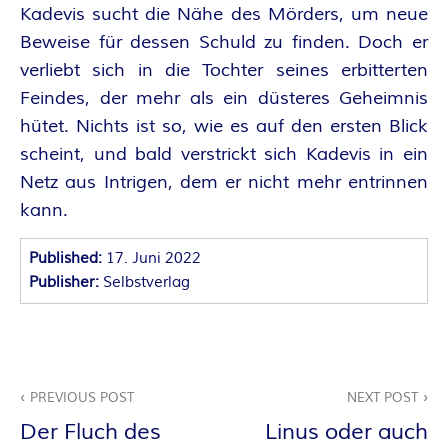
O
Kadevis sucht die Nähe des Mörders, um neue
R
Beweise für dessen Schuld zu finden. Doch er
verliebt sich in die Tochter seines erbitterten
:
Feindes, der mehr als ein düsteres Geheimnis
hütet. Nichts ist so, wie es auf den ersten Blick
I
scheint, und bald verstrickt sich Kadevis in ein
N
Netz aus Intrigen, dem er nicht mehr entrinnen
kann.
N
Published:
17. Juni 2022
E
Publisher:
Selbstverlag
N
K
Beitragsnavigation
PREVIOUS POST
NEXT POST
R
Der Fluch des
Linus oder auch