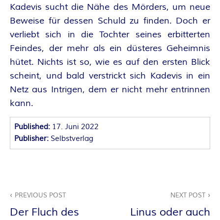
O
Kadevis sucht die Nähe des Mörders, um neue
R
Beweise für dessen Schuld zu finden. Doch er
verliebt sich in die Tochter seines erbitterten
:
Feindes, der mehr als ein düsteres Geheimnis
hütet. Nichts ist so, wie es auf den ersten Blick
I
scheint, und bald verstrickt sich Kadevis in ein
N
Netz aus Intrigen, dem er nicht mehr entrinnen
kann.
N
Published:
17. Juni 2022
E
Publisher:
Selbstverlag
N
K
Beitragsnavigation
PREVIOUS POST
NEXT POST
R
Der Fluch des
Linus oder auch