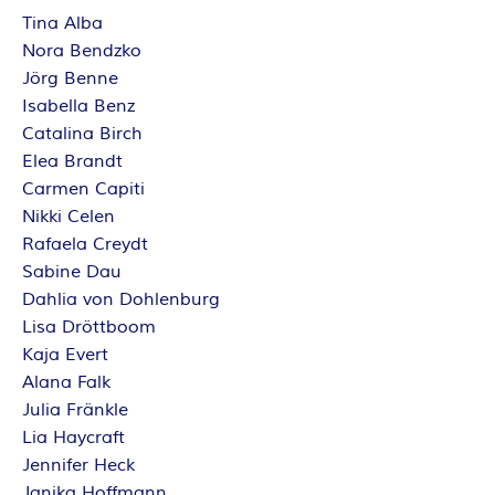
Tina Alba
Nora Bendzko
Jörg Benne
Isabella Benz
Catalina Birch
Elea Brandt
Carmen Capiti
Nikki Celen
Rafaela Creydt
Sabine Dau
Dahlia von Dohlenburg
Lisa Dröttboom
Kaja Evert
Alana Falk
Julia Fränkle
Lia Haycraft
Jennifer Heck
Janika Hoffmann