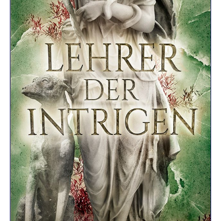
R
K
E
L
–
D
E
R
F