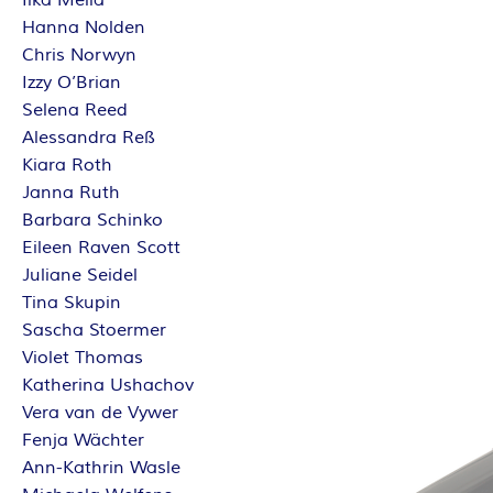
Ilka Mella
Hanna Nolden
Chris Norwyn
Izzy O’Brian
Selena Reed
Alessandra Reß
Kiara Roth
Janna Ruth
Barbara Schinko
Eileen Raven Scott
Juliane Seidel
Tina Skupin
Sascha Stoermer
Violet Thomas
Katherina Ushachov
Vera van de Vywer
Fenja Wächter
Ann-Kathrin Wasle