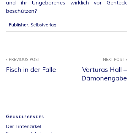
O
und ihr Ungeborenes wirklich vor Genteck
R
beschützen?
:
Publisher:
Selbstverlag
I
N
Beitragsnavigation
PREVIOUS POST
NEXT POST
N
Fisch in der Falle
Varturas Hall –
Dämonengabe
E
N
K
Grundlegendes
R
Der Tintenzirkel