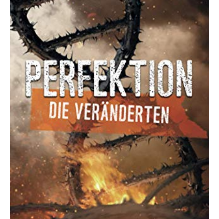
R
K
E
L
–
D
E
R
F