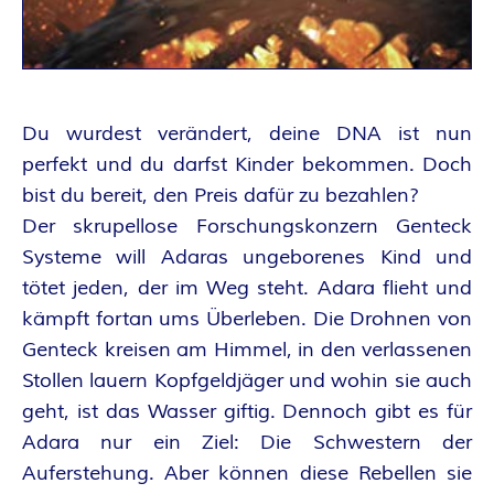
A
N
T
Du wurdest verändert, deine DNA ist nun
A
perfekt und du darfst Kinder bekommen. Doch
bist du bereit, den Preis dafür zu bezahlen?
S
Der skrupellose Forschungskonzern Genteck
Systeme will Adaras ungeborenes Kind und
Y
tötet jeden, der im Weg steht. Adara flieht und
kämpft fortan ums Überleben. Die Drohnen von
A
Genteck kreisen am Himmel, in den verlassenen
U
Stollen lauern Kopfgeldjäger und wohin sie auch
geht, ist das Wasser giftig. Dennoch gibt es für
T
Adara nur ein Ziel: Die Schwestern der
Auferstehung. Aber können diese Rebellen sie