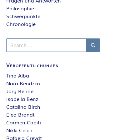
Fragen und Antworten
E
Philosophie
Schwerpunkte
I
Chronologie
S
Search
for:
Search
Veröffentlichungen
Tina Alba
Nora Bendzko
Jörg Benne
Isabella Benz
Catalina Birch
Elea Brandt
Carmen Capiti
Nikki Celen
Rafaela Creydt