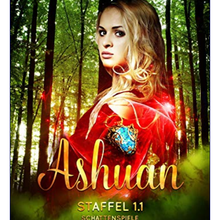
R
K
E
L
–
D
E
R
F