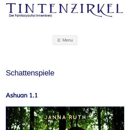
Skip
to
content
T
I
Menu
N
T
Schattenspiele
E
N
Ashuan 1.1
Z
I