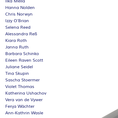
Ilka Mella
Hanna Nolden
Chris Norwyn
Izzy O’Brian
Selena Reed
Alessandra Reß
Kiara Roth
Janna Ruth
Barbara Schinko
Eileen Raven Scott
Juliane Seidel
Tina Skupin
Sascha Stoermer
Violet Thomas
Katherina Ushachov
Vera van de Vywer
Fenja Wächter
Ann-Kathrin Wasle