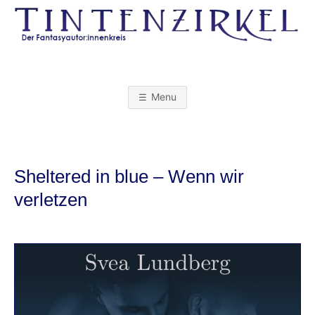
Skip
to
content
T
I
Menu
N
T
Sheltered in blue – Wenn wir
E
verletzen
N
Z
I