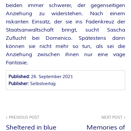
O
beiden immer schwerer, der gegenseitigen
R
Anziehung zu widerstehen. Nach einem
riskanten Einsatz, der sie ins Fadenkreuz der
:
Staatsanwaltschaft bringt, sucht Sascha
I
Zuflucht bei Domenico. Spätestens dann
können sie nicht mehr so tun, als sei die
N
Anziehung zwischen ihnen nur eine vage
Fantasie.
N
Published:
26. September 2021
E
Publisher:
Selbstverlag
N
K
Beitragsnavigation
PREVIOUS POST
NEXT POST
R
Sheltered in blue
Memories of