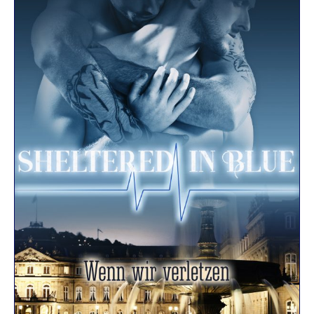
R
K
E
L
–
D
E
R
F