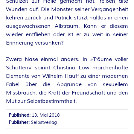
O
Schulzeit zur Hölle gemacht hat, reißen alte
Wunden auf. Die Monster seiner Vergangenheit
R
kehren zurück und Patrick stürzt haltlos in einen
:
ausgewachsenen Albtraum. Kann er diesem
wieder entfliehen oder ist er zu weit in seiner
I
Erinnerung versunken?
N
Zwerg Nase einmal anders. In »Träume voller
Schatten« spinnt Christina Löw märchenhafte
N
Elemente von Wilhelm Hauff zu einer modernen
E
Fabel über die Abgründe von sexuellem
Missbrauch, die Kraft der Freundschaft und den
N
Mut zur Selbstbestimmtheit.
K
Published:
13. Mai 2018
Publisher:
Selbstverlag
R