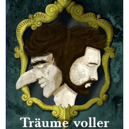
R
K
E
L
–
D
E
R
F