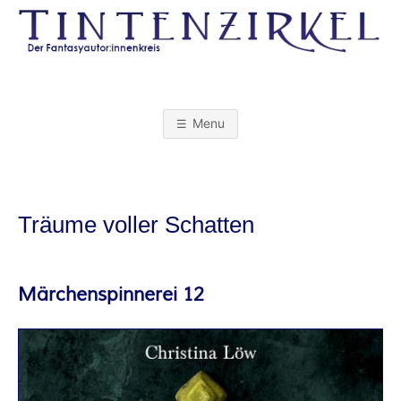
Skip
to
content
T
I
Menu
N
T
Träume voller Schatten
E
N
Märchenspinnerei 12
Z
I