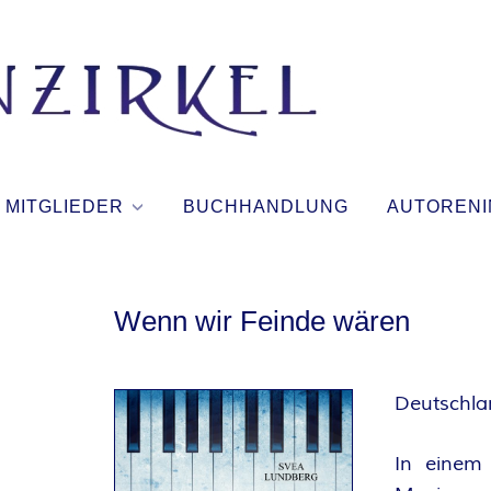
T
I
N
MITGLIEDER
BUCHHANDLUNG
AUTORENI
T
E
Wenn wir Feinde wären
N
Deutschla
Z
In einem J
I