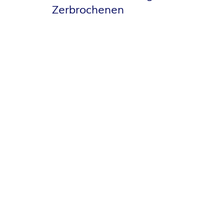
O
Zerbrochenen
R
:
I
N
N
E
N
K
R