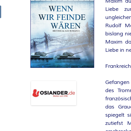
Maxim auf
R
Liebe zu
ungleich
arch
K
Rudolf M
bislang n
E
Maxim daz
L
Liebe in n
–
Frankreich
D
Gefangen
des Tromm
E
französi
R
das Grau
spiegelt 
F
zutiefst 