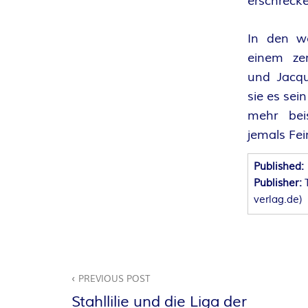
erschrecke
A
In den w
N
einem ze
T
und Jacqu
sie es sei
A
mehr beis
jemals Fei
S
Published:
Y
Publisher:
verlag.de
)
A
U
Beitragsnavigation
T
PREVIOUS POST
Stahllilie und die Liga der