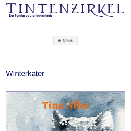
Skip
to
content
T
I
Menu
N
T
Winterkater
E
N
Z
I