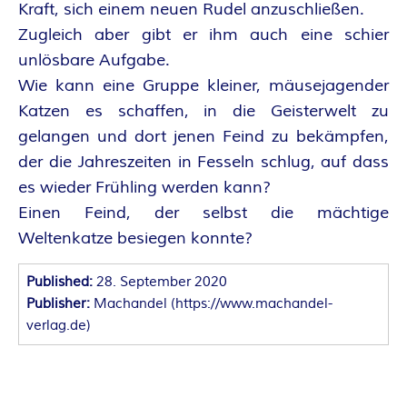
O
Kraft, sich einem neuen Rudel anzuschließen.
R
Zugleich aber gibt er ihm auch eine schier
unlösbare Aufgabe.
:
Wie kann eine Gruppe kleiner, mäusejagender
Katzen es schaffen, in die Geisterwelt zu
I
gelangen und dort jenen Feind zu bekämpfen,
N
der die Jahreszeiten in Fesseln schlug, auf dass
es wieder Frühling werden kann?
N
Einen Feind, der selbst die mächtige
Weltenkatze besiegen konnte?
E
Published:
28. September 2020
N
Publisher:
Machandel
(
https://www.machandel-
verlag.de
)
K
R