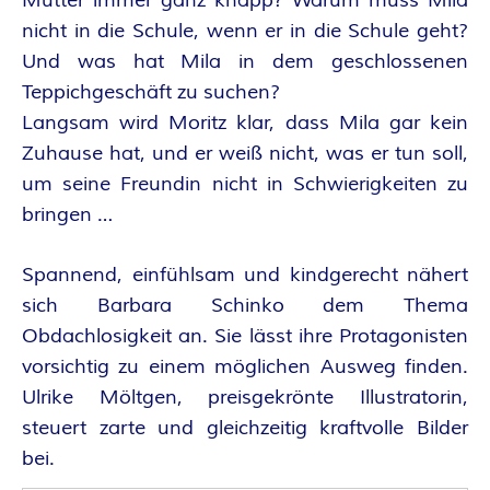
O
Mutter immer ganz knapp? Warum muss Mila
nicht in die Schule, wenn er in die Schule geht?
R
Und was hat Mila in dem geschlossenen
:
Teppichgeschäft zu suchen?
Langsam wird Moritz klar, dass Mila gar kein
I
Zuhause hat, und er weiß nicht, was er tun soll,
um seine Freundin nicht in Schwierigkeiten zu
N
bringen …
N
Spannend, einfühlsam und kindgerecht nähert
E
sich Barbara Schinko dem Thema
Obdachlosigkeit an. Sie lässt ihre Protagonisten
N
vorsichtig zu einem möglichen Ausweg finden.
Ulrike Möltgen, preisgekrönte Illustratorin,
K
steuert zarte und gleichzeitig kraftvolle Bilder
R
bei.