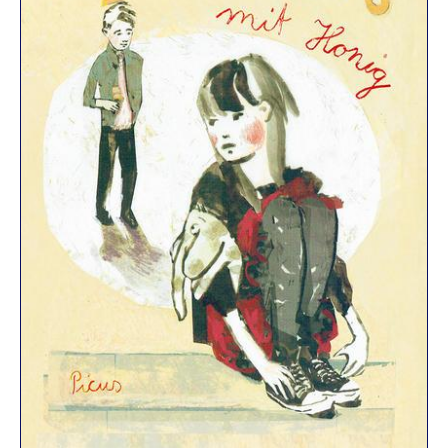
R
K
E
L
–
D
E
R
F