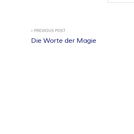
A
N
Beitragsnavigation
PREVIOUS POST
T
Die Worte der Magie
A
S
Y
A
U
T