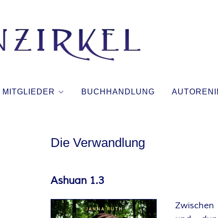
T
I
N
MITGLIEDER
BUCHHANDLUNG
AUTORENI
T
E
Die Verwandlung
N
Ashuan 1.3
Z
Zwischen
I