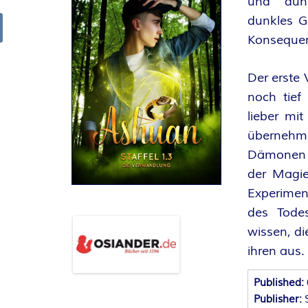
und dunk
R
dunkles G
Konseque
arch
K
Der erste 
E
noch tief
lieber mi
L
übernehme
–
Dämonen M
der Magie
D
Experime
des Tode
E
wissen, di
R
ihren aus.
F
Published:
Publisher: