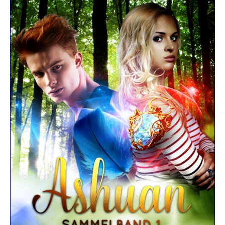
R
K
E
L
–
D
E
R
F