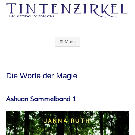
Skip
to
content
T
I
Menu
N
T
Die Worte der Magie
E
N
Ashuan Sammelband 1
Z
I