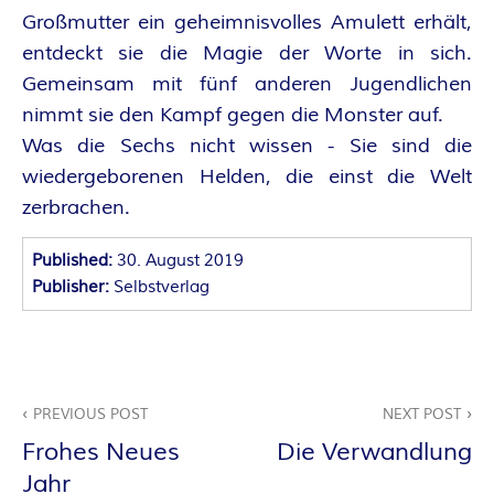
O
Großmutter ein geheimnisvolles Amulett erhält,
R
entdeckt sie die Magie der Worte in sich.
Gemeinsam mit fünf anderen Jugendlichen
:
nimmt sie den Kampf gegen die Monster auf.
I
Was die Sechs nicht wissen - Sie sind die
wiedergeborenen Helden, die einst die Welt
N
zerbrachen.
N
Published:
30. August 2019
Publisher:
Selbstverlag
E
N
Beitragsnavigation
K
PREVIOUS POST
NEXT POST
Frohes Neues
Die Verwandlung
R
Jahr