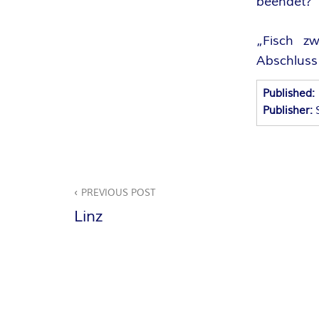
beendet?
A
„Fisch z
N
Abschluss 
T
Published:
A
Publisher:
S
Beitragsnavigation
Y
PREVIOUS POST
A
Linz
U
T