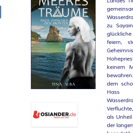
Landes Ti
R
gemeinsa
Wasserdra
arch
K
zu Sayain
glücklic
E
feiern, 
Geheimni
L
Hoheprie
–
keinem M
bewahren.
D
dem scho
Hass 
E
Wasserdr
R
Verflucht
als Unheil
F
der langer