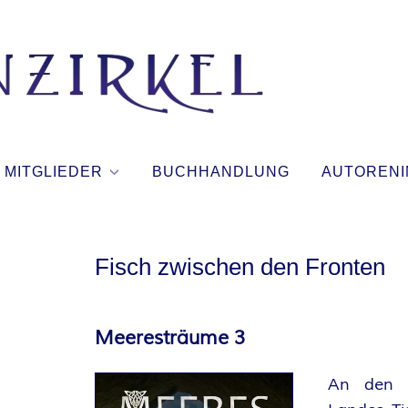
T
I
N
MITGLIEDER
BUCHHANDLUNG
AUTORENI
T
E
Fisch zwischen den Fronten
N
Meeresträume 3
Z
An den 
I