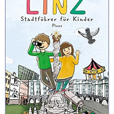
R
K
E
L
–
D
E
R
F