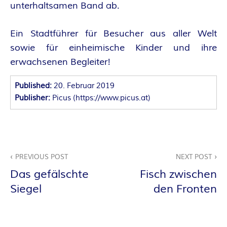
O
unterhaltsamen Band ab.
R
Ein Stadtführer für Besucher aus aller Welt
:
sowie für einheimische Kinder und ihre
erwachsenen Begleiter!
I
Published:
20. Februar 2019
N
Publisher:
Picus
(
https://www.picus.at
)
N
E
Beitragsnavigation
PREVIOUS POST
NEXT POST
N
Das gefälschte
Fisch zwischen
Siegel
den Fronten
K
R