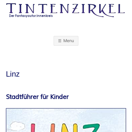
Skip
to
content
T
I
Menu
N
T
Linz
E
N
Stadtführer für Kinder
Z
I