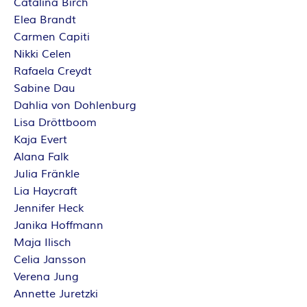
Catalina Birch
Elea Brandt
Carmen Capiti
Nikki Celen
Rafaela Creydt
Sabine Dau
Dahlia von Dohlenburg
Lisa Dröttboom
Kaja Evert
Alana Falk
Julia Fränkle
Lia Haycraft
Jennifer Heck
Janika Hoffmann
Maja Ilisch
Celia Jansson
Verena Jung
Annette Juretzki